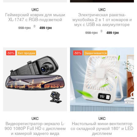
UKC
UKC
Геймерский коврик для мыши
Электрическая ракетка-
XL-1747 с RGB-подсветкой
мухобойка 2 в 1 от комаров и
мух с USB на аккумуляторе
Первоначальная
Текущая
998
грн
499
грн
цена
цена:
Первоначальная
Текущая
998
грн
499
грн
составляла
499 грн.
цена
цена:
998 грн.
составляла
499 грн.
998 грн.
-50%
Хит продаж
-50%
Заканчивается
UKC
UKC
Видеорегистратор-зеркало L-
Настольный мини-вентилятор
900 1080P Full HD с дисплеем
со складной ручкой 180° и LED
и камерой заднего вида
дисплеем