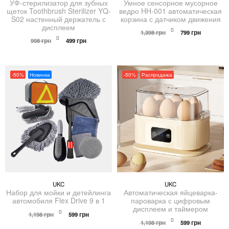
УФ-стерилизатор для зубных
Умное сенсорное мусорное
щеток Toothbrush Sterilizer YQ-
ведро HH-001 автоматическая
S02 настенный держатель с
корзина с датчиком движения
дисплеем
Первоначальна
Текущая
1,398
грн
799
грн
Первоначальная
Текущая
цена
цена:
998
грн
499
грн
цена
цена:
составляла
799 грн.
составляла
499 грн.
1,398 грн.
998 грн.
-50%
Новинка
-50%
Распродажа
UKC
UKC
Набор для мойки и детейлинга
Автоматическая яйцеварка-
автомобиля Flex Drive 9 в 1
пароварка с цифровым
дисплеем и таймером
Первоначальная
Текущая
1,198
грн
599
грн
цена
цена:
Первоначальна
Текущая
1,198
грн
599
грн
составляла
599 грн.
цена
цена: