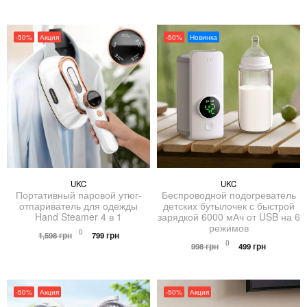
1,198 грн.
составляла
599 грн.
1,198 грн.
-50%
Акция
-50%
Новинка
UKC
UKC
Портативный паровой утюг-
Беспроводной подогреватель
отпариватель для одежды
детских бутылочек с быстрой
Hand Steamer 4 в 1
зарядкой 6000 мАч от USB на 6
режимов
Первоначальная
Текущая
1,598
грн
799
грн
цена
цена:
Первоначальная
Текущая
998
грн
499
грн
составляла
799 грн.
цена
цена:
1,598 грн.
составляла
499 грн.
998 грн.
-50%
Акция
-50%
Акция