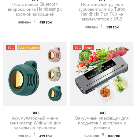
Портативная Bluetooth
Портативный ручной
виброколонка Hombasing с
турбовентилятор Turbo
костной вибрацией
Handheld Fan T60 на
аккумуляторе с USB
Первоначальная
Текущая
998
грн
499
грн
цена
цена:
Первоначальная
Текущая
798
грн
399
грн
составляла
499 грн.
цена
цена:
998 грн.
составляла
399 грн.
798 грн.
-50%
Заканчивается
-50%
Акция
UKC
UKC
Аккумуляторный мини-
Вакуумный упаковщик для
вентилятор Whirlwind для
продуктов с дисплеем и
одежды на прищепке
резаком
Первоначальная
Текущая
Первоначальна
Текущая
998
грн
499
грн
1,798
грн
899
грн