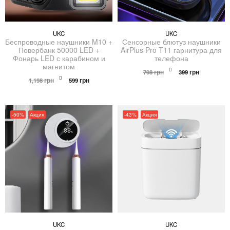
UKC
UKC
Беспроводные наушники M10 +
Сенсорные блютуз наушники
Повербанк 50000 LED +
AirPlus Pro T11 гарнитура для
Фонарь LED с карабином и
телефона
магнитом
Первоначальная
Текущая
798
грн
399
грн
Первоначальная
Текущая
цена
цена:
1,198
грн
599
грн
цена
цена:
составляла
399 грн.
составляла
599 грн.
798 грн.
1,198 грн.
-50%
Акция
-43%
Акция
UKC
UKC