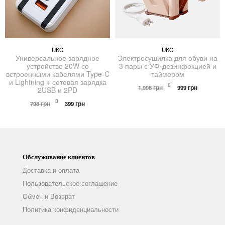
UKC
UKC
Универсальное зарядное
Электросушилка для обуви на
устройство 20W со
3 пары с УФ-дезинфекцией и
встроенными кабелями Type-C
таймером
и Lightning + сетевая зарядка
Первоначальна
Текущая
1,998
грн
999
грн
2USB и 2PD
цена
цена:
Первоначальная
Текущая
составляла
999 грн.
798
грн
399
грн
цена
цена:
1,998 грн.
составляла
399 грн.
798 грн.
Обслуживание клиентов
Доставка и оплата
Пользовательское соглашение
Обмен и Возврат
Политика конфиденциальности