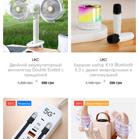
UKC
UKC
Двойной аккумуляторный
Караоке набор K19 Bluetooth
вентилятор Double Ended с
5.3 с двумя микрофонами и
прищепкой
светомузыкой
Первоначальная
Текущая
Первоначальна
Текущая
1,398
грн
699
грн
1,198
грн
599
грн
цена
цена:
цена
цена:
составляла
699 грн.
составляла
599 грн.
1,398 грн.
1,198 грн.
-50%
Новинка
-50%
Заканчивается