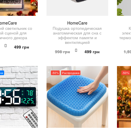
omeCare
HomeCare
ий светильник со
Подушка ортопедическая
К
ой сценой для
анатомическая для сна с
элек
ичного декора
эффектом памяти и
термо
вентиляцией
Первоначальная
Текущая
499
грн
Первоначальная
Текущая
998
грн
499
грн
1,5
цена
цена:
цена
цена:
составляла
499 грн.
составляла
499 грн.
998 грн.
998 грн.
ка
-50%
Распродажа
-50%