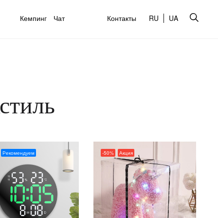
Кемпинг
Чат
Контакты
RU
UA
кстиль
Рекомендуем
-50%
Акция