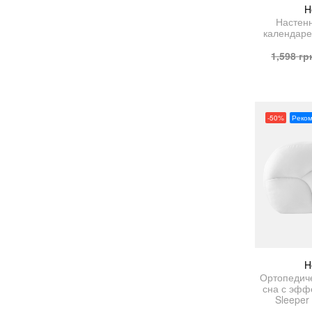
H
Настен
календар
1,598
гр
-50%
Реко
H
Ортопедич
сна с эфф
Sleeper