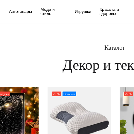
Мода и
Красота и
Автотовары
Игрушки
стиль
здоровье
Каталог
Декор и те
родажа
-50%
Новинка
-50%