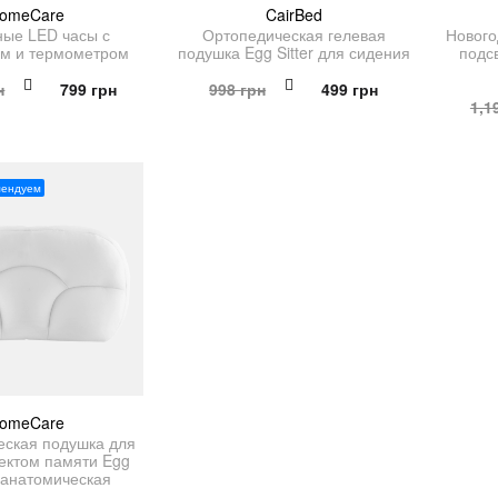
omeCare
CairBed
ные LED часы с
Ортопедическая гелевая
Нового
ем и термометром
подушка Egg Sitter для сидения
подс
Первоначальная
Текущая
Первоначальная
Текущая
н
799
грн
998
грн
499
грн
1,1
цена
цена:
цена
цена:
составляла
799 грн.
составляла
499 грн.
1,598 грн.
998 грн.
мендуем
omeCare
еская подушка для
ектом памяти Egg
 анатомическая