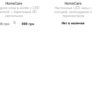
HomeCare
HomeCare
дняя елка в колбе с LED
Настенные LED часы с
веткой + Акриловый 3D
погодой, календарем и
светильник
термометром
Первоначальная
Текущая
Нет в наличии
98
грн
599
грн
цена
цена:
составляла
599 грн.
1,198 грн.