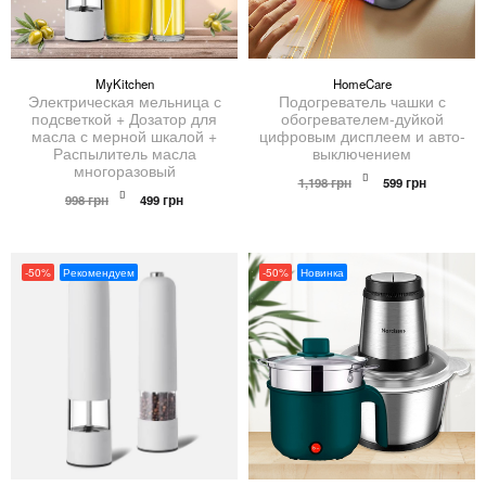
MyKitchen
HomeCare
Электрическая мельница с
Подогреватель чашки с
подсветкой + Дозатор для
обогревателем-дуйкой
масла с мерной шкалой +
цифровым дисплеем и авто-
Распылитель масла
выключением
многоразовый
Первоначальна
Текущая
1,198
грн
599
грн
Первоначальная
Текущая
цена
цена:
998
грн
499
грн
цена
цена:
составляла
599 грн.
составляла
499 грн.
1,198 грн.
998 грн.
-50%
Рекомендуем
-50%
Новинка