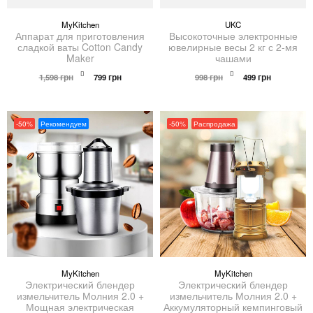
MyKitchen
UKC
Аппарат для приготовления
Высокоточные электронные
сладкой ваты Cotton Candy
ювелирные весы 2 кг с 2-мя
Maker
чашами
Первоначальная
Текущая
Первоначальная
Текущая
1,598
грн
799
грн
998
грн
499
грн
цена
цена:
цена
цена:
составляла
799 грн.
составляла
499 грн.
1,598 грн.
998 грн.
-50%
Рекомендуем
-50%
Распродажа
MyKitchen
MyKitchen
Электрический блендер
Электрический блендер
измельчитель Молния 2.0 +
измельчитель Молния 2.0 +
Мощная электрическая
Аккумуляторный кемпинговый