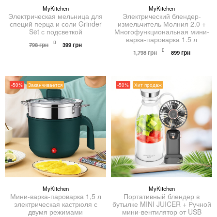
MyKitchen
MyKitchen
Электрическая мельница для
Электрический блендер-
специй перца и соли Grinder
измельчитель Молния 2.0 +
Set с подсветкой
Многофункциональная мини-
варка-пароварка 1.5 л
Первоначальная
Текущая
798
грн
399
грн
цена
цена:
Первоначальна
Текущая
1,798
грн
899
грн
составляла
399 грн.
цена
цена:
798 грн.
составляла
899 грн.
1,798 грн.
-50%
Заканчивается
-50%
Хит продаж
MyKitchen
MyKitchen
Мини-варка-пароварка 1,5 л
Портативный блендер в
электрическая кастрюля с
бутылке MINI JUICER + Ручной
двумя режимами
мини-вентилятор от USB