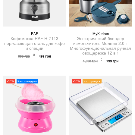
RAF
MyKitchen
Кофемолка RAF R-7113
Электрический блендер
нержавеющая сталь для кофе
измельчитель Молния 2.0 +
и специй
Многофункциональная ручная
овощерезка 12 в 1
Первоначальная
Текущая
998
грн
499
грн
цена
цена:
Первоначальна
Текущая
1,598
грн
799
грн
составляла
499 грн.
цена
цена:
998 грн.
составляла
799 грн.
1,598 грн.
-50%
Рекомендуем
-50%
Хит продаж