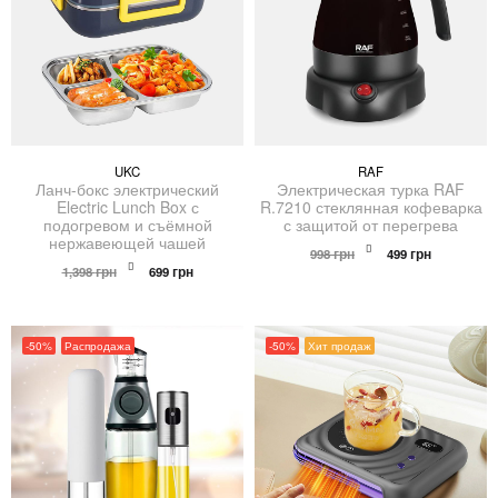
UKC
RAF
Ланч-бокс электрический
Электрическая турка RAF
Electric Lunch Box с
R.7210 стеклянная кофеварка
подогревом и съёмной
с защитой от перегрева
нержавеющей чашей
Первоначальная
Текущая
998
грн
499
грн
Первоначальная
Текущая
цена
цена:
1,398
грн
699
грн
цена
цена:
составляла
499 грн.
составляла
699 грн.
998 грн.
1,398 грн.
-50%
Распродажа
-50%
Хит продаж