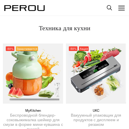
Техника для кухни
-50%
Заканчивается
-50%
Акция
MyKitchen
UKC
Беспроводной блендер-
Вакуумный упаковщик для
соковыжималка шейкер для
продуктов с дисплеем и
смузи в форме мини-кувшина с
резаком
ручкой