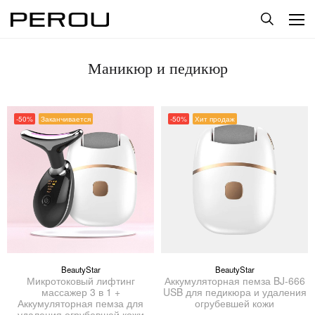
Маникюр и педикюр
-50%
Заканчивается
-50%
Хит продаж
BeautyStar
BeautyStar
Микротоковый лифтинг
Аккумуляторная пемза BJ-666
массажер 3 в 1 +
USB для педикюра и удаления
Аккумуляторная пемза для
огрубевшей кожи
удаления огрубевшей кожи