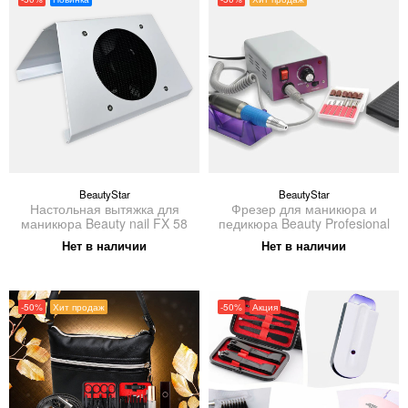
BeautyStar
BeautyStar
Настольная вытяжка для
Фрезер для маникюра и
маникюра Beauty nail FX 58
педикюра Beauty Profesional
Нет в наличии
Нет в наличии
-50%
Хит продаж
-50%
Акция