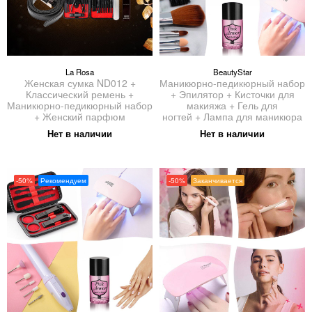
La Rosa
BeautyStar
Женская сумка ND012 +
Маникюрно-педикюрный набор
Классический ремень +
+ Эпилятор + Кисточки для
Маникюрно-педикюрный набор
макияжа + Гель для
+ Женский парфюм
ногтей + Лампа для маникюра
Нет в наличии
Нет в наличии
-50%
Рекомендуем
-50%
Заканчивается