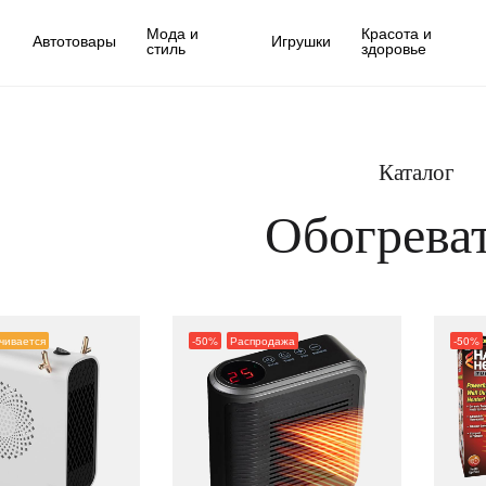
Мода и
Красота и
Автотовары
Игрушки
стиль
здоровье
Каталог
Обогрева
чивается
-50%
Распродажа
-50%