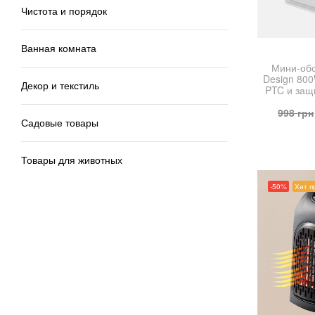
Чистота и порядок
Ванная комната
Мини-обо
Design 80
Декор и текстиль
PTC и защ
998
грн
Садовые товары
Товары для животных
-50%
Хит п