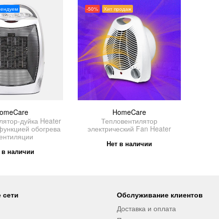
мендуем
-50%
Хит продаж
omeCare
HomeCare
лятор-дуйка Heater
Тепловентилятор
функцией обогрева
электрический Fan Heater
вентиляции
Нет в наличии
 в наличии
 сети
Обслуживание клиентов
Доставка и оплата