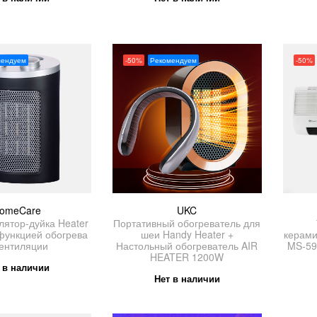
мендуем
-50%
Рекомендуем
-50%
omeCare
UKC
лятор-дуйка Heater
Портативный обогреватель для
функцией обогрева
шеи Handy Heater +
керами
вентиляции
Настольный обогреватель AIR
MS-59
HEATER 1200W
 в наличии
Нет в наличии