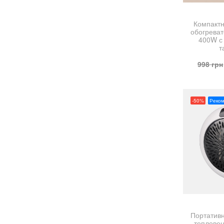
Компакт
обогреват
400W с
т
998
грн
-50%
Реко
Портатив
теплове