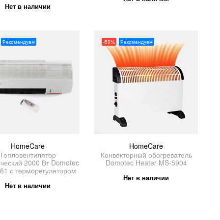
Нет в наличии
Рекомендуем
-50%
Рекомендуем
HomeCare
HomeCare
Тепловентилятор
Конвекторный обогреватель
ческий 2000 Вт Domotec
Domotec Heater MS-5904
61 с терморегулятором
Нет в наличии
Нет в наличии