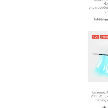
He
электрообог
с
1,198
гр
-50%
Расп
Настенный
2000W с р
охлажд
Нет