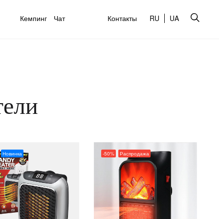
Кемпинг
Чат
Контакты
RU
UA
тели
Новинка
-50%
Распродажа