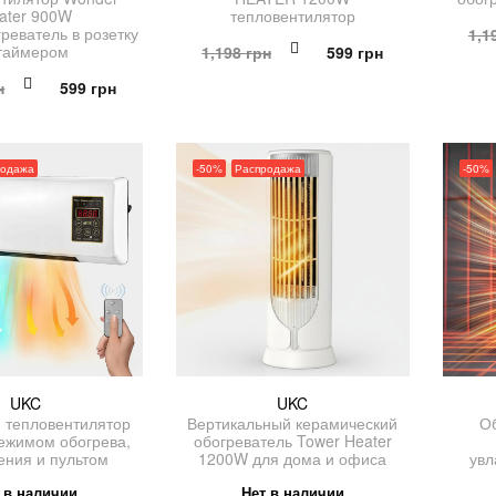
ater 900W
тепловентилятор
реватель в розетку
1,1
Первоначальная
Текущая
 таймером
1,198
грн
599
грн
цена
цена:
Первоначальная
Текущая
н
599
грн
составляла
599 грн.
цена
цена:
1,198 грн.
составляла
599 грн.
1,198 грн.
родажа
-50%
Распродажа
-50%
UKC
UKC
 тепловентилятор
Вертикальный керамический
Об
ежимом обогрева,
обогреватель Tower Heater
ения и пультом
1200W для дома и офиса
увл
 в наличии
Нет в наличии