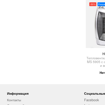
-50%
Реко
H
Тепловенти
MS 5905 с 
и 
Нет
Информация
Социальные
Контакты
Facebook