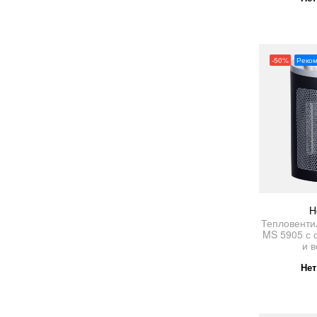
-50%
Реко
H
Тепловенти
MS 5905 с 
и 
Нет