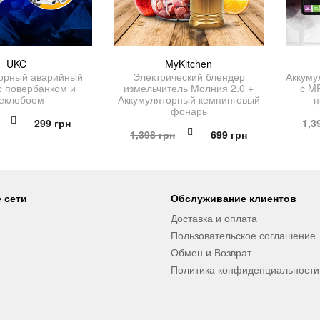
UKC
MyKitchen
торный аварийный
Электрический блендер
Аккуму
с повербанком и
измельчитель Молния 2.0 +
с M
теклобоем
Аккумуляторный кемпинговый
п
фонарь
Первоначальная
Текущая
299
грн
1,3
Первоначальная
Текущая
1,398
грн
699
грн
цена
цена:
цена
цена:
составляла
299 грн.
составляла
699 грн.
598 грн.
1,398 грн.
 сети
Обслуживание клиентов
Доставка и оплата
Пользовательское соглашение
Обмен и Возврат
Политика конфиденциальности