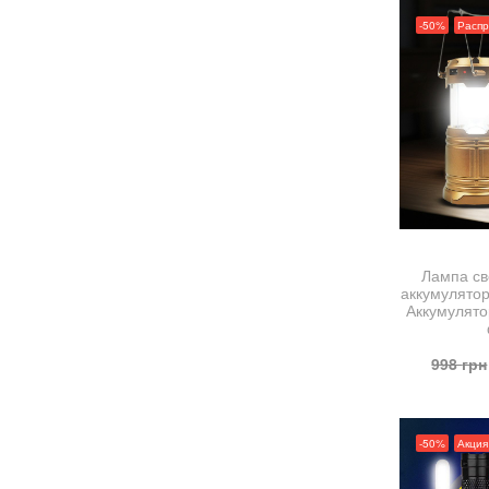
-50%
Расп
Лампа св
аккумулятор
Аккумулят
998
грн
-50%
Акция