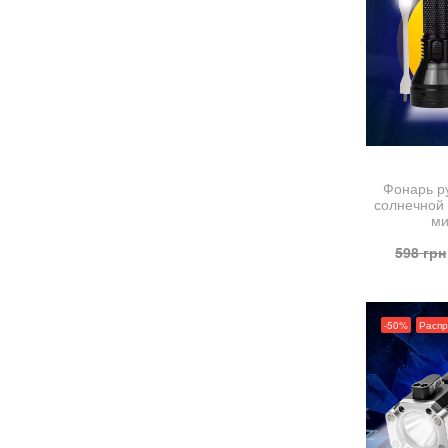
Фонарь р
солнечной 
ми
598
грн
-50%
Расп