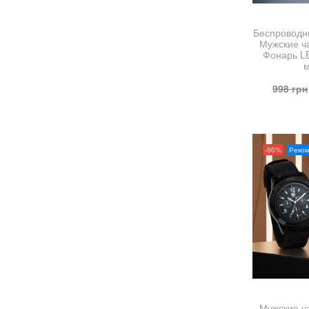
Беспроводн
Мужские ч
Фонарь L
м
998
грн
-50%
Реко
Мужские ч