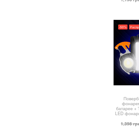
-50%
Расп
Поверб
фонарем
батарее + 
LED фонар
1,398
гр