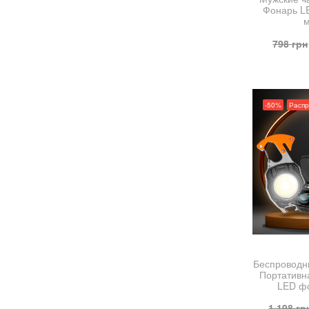
Фонарь L
м
798
грн
-50%
Расп
Беспроводн
Портативн
LED ф
1,198
гр