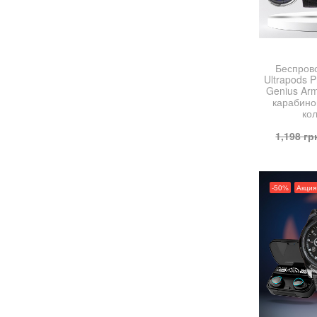
Беспров
Ultrapods 
Genius Ar
карабино
ко
1,198
гр
-50%
Акция