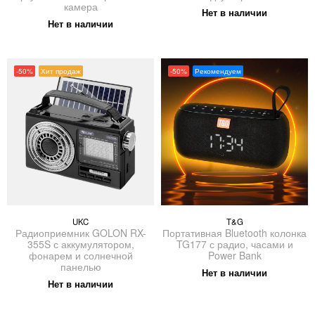
камера
Нет в наличии
Нет в наличии
-50%
Хит продаж
-50%
Рекомендуем
UKC
T&G
Радиоприемник GOLON RX-
Портативная Bluetooth колонка
355S с аккумулятором,
TG177 с радио, часами и
фонарем и солнечной
Power Bank
панелью
Нет в наличии
Нет в наличии