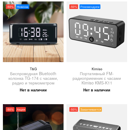
-50%
Новинка
-50%
Рекомендуем
T&G
Kimiso
Беспроводная Bluetooth
Портативный FM-
колонка TG-174 с часами,
радиоприемник с часами
радио и термометром
Kimiso KMS-K11
Нет в наличии
Нет в наличии
-50%
Акция
-50%
Заканчивается