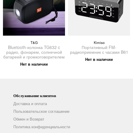
T&G
Kimiso
Bluetooth-колонка TG632 c
Портативный FM-
радио, фонарем, солнечной
радиоприемник с часами B61
батареей и громкоговорителем
Нет в наличии
Нет в наличии
Обслуживание клиентов
Доставка и оплата
Пользовательское соглашение
Обмен и Возврат
Политика конфиденциальности