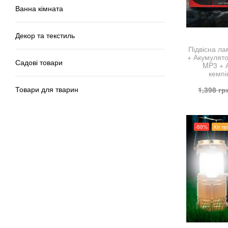
Ванна кімната
Декор та текстиль
Підвісна ла
+ Акумулято
Садові товари
MP3 + 
кемпі
1,398
гр
Товари для тварин
-50%
Хіт п