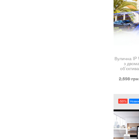
Вулична IP
з двом
об’єктив
2,598
грн
-50%
Новин