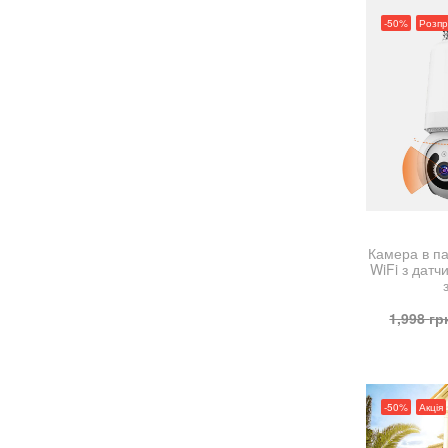
-50%
Розп
Камера в п
WiFi з датч
1,998
гр
-50%
Акція