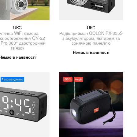
UKC
UKC
улична WiFi камера
Радіоприймач GOLON RX-355S
оспостереження QN-22
з акумулятором, ліхтарем та
Pro 360° двосторонній
сонячною панеллю
зв’язок
Немає в наявності
Немає в наявності
Рекомендуємо
-50%
Акція