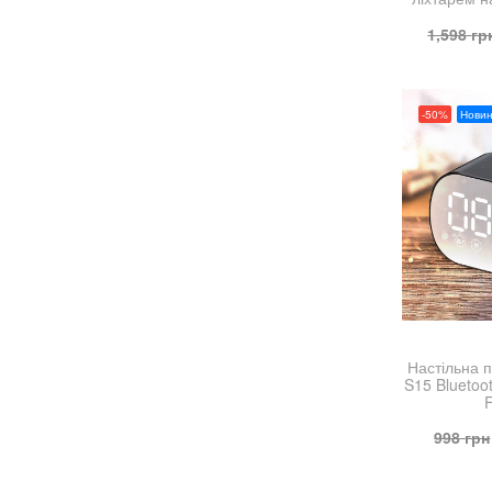
1,598
гр
-50%
Новин
Настільна 
S15 Bluetoo
998
грн