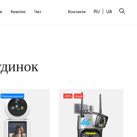
’я
Кемпінг
Чат
Контакти
RU
UA
удинок
Рекомендуємо
-50%
Акція