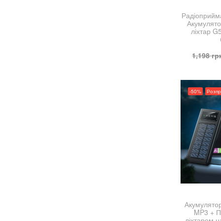
Радіоприйм
Акумулятор
ліхтар G5
1,198
гр
-50%
Розп
Акумулятор
MP3 + П
ліхтарем н