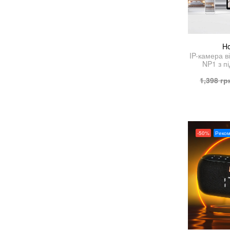
H
IP-камера 
NP1 з п
1,398
гр
-50%
Реко