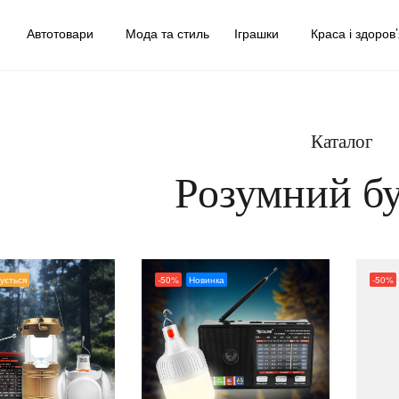
у
Автотовари
Мода та стиль
Іграшки
Краса і здоров
Каталог
Розумний б
чується
-50%
Новинка
-50%