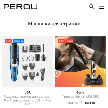
Машинки для стрижки
-50%
Новинка
-50%
Акція
VGR
Gemei
Машинка тример для волосся
Тример Gemei GM-592
8 в 1 універсальна VGR V-172
Оригінальна
Поточна
1,398
грн
699
грн
Pro
ціна:
ціна: