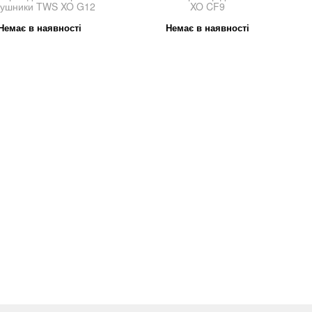
вушники TWS XO G12
XO CF9
Немає в наявності
Немає в наявності