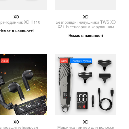
XO
XO
рт-годинник XO H110
Безпровідні навушники TWS XO
X31 із сенсорним керуванням
Немає в наявності
Немає в наявності
Акція
-50%
Рекомендуємо
XO
XO
зпровідні геймерські
Машинка тример для волосся