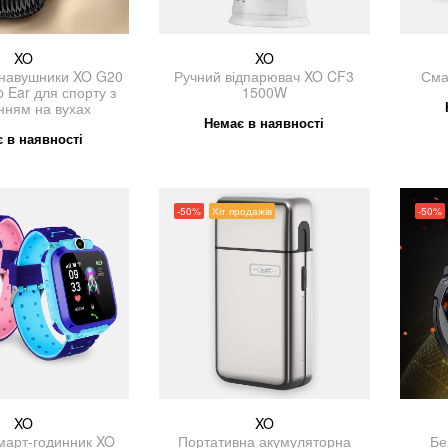
XO
XO
 навушники XO G20
Ручний відпарювач XO CF3
Сма
p Ear для спорту з
1500W
нням на вухах
Немає в наявності
 в наявності
-50%
Хіт продажів
-50%
XO
XO
март-годинник XO
Портативна акумуляторна
Бе