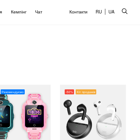
’я
Кемпінг
Чат
Контакти
RU
UA
Рекомендуємо
-50%
Хіт продажів