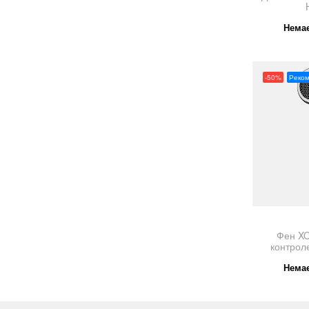
Немає
-50%
Реко
Фен X
контрол
Немає