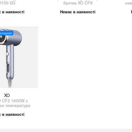
H100 2G
бритва XO CF8
на
 в наявності
Немає в наявності
мендуємо
XO
O CF2 1600W з
ем температури
 в наявності