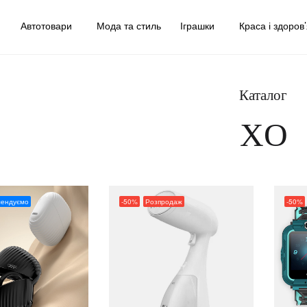
у
Автотовари
Мода та стиль
Іграшки
Краса і здоров
Каталог
XO
мендуємо
-50%
Розпродаж
-50%