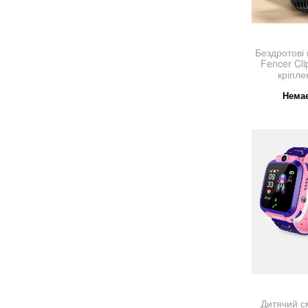
Бездротові
Fencer Cli
кріпле
Немає
Дитячий с