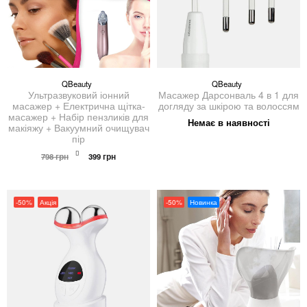
QBeauty
QBeauty
Ультразвуковий іонний
Масажер Дарсонваль 4 в 1 для
масажер + Електрична щітка-
догляду за шкірою та волоссям
масажер + Набір пензликів для
Немає в наявності
макіяжу + Вакуумний очищувач
пір
Оригінальна
Поточна
798
грн
399
грн
ціна:
ціна:
798 грн.
399 грн.
-50%
Акція
-50%
Новинка