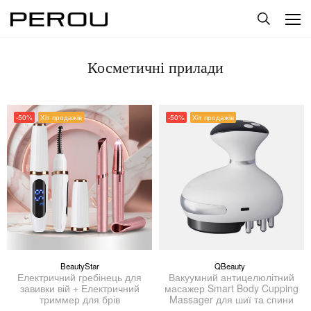
Косметичні прилади
-50%
Хіт продажів
-50%
Хіт продажів
BeautyStar
QBeauty
Електричний гребінець для
Вакуумний антицелюлітний
завивки вій + Електричний
масажер Smart Body Cupping
триммер для брів
Massager для шиї та спини