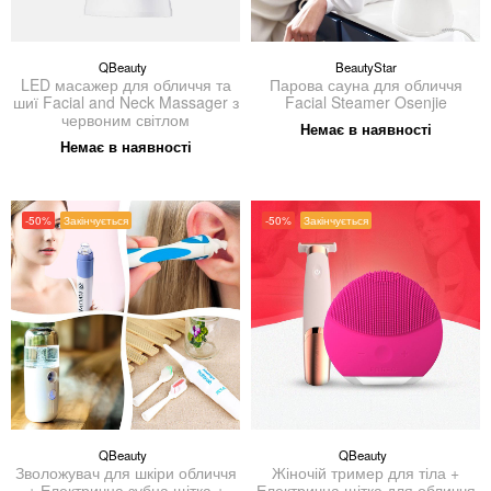
QBeauty
BeautyStar
LED масажер для обличчя та
Парова сауна для обличчя
шиї Facial and Neck Massager з
Facial Steamer Osenjie
червоним світлом
Немає в наявності
Немає в наявності
-50%
Закінчується
-50%
Закінчується
QBeauty
QBeauty
Зволожувач для шкіри обличчя
Жіночій тример для тіла +
+ Електрична зубна щітка +
Електрична щітка для обличчя