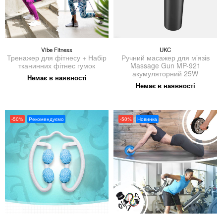
Vibe Fitness
UKC
Тренажер для фітнесу + Набір
Ручний масажер для м’язів
тканинних фітнес гумок
Massage Gun MP-921
акумуляторний 25W
Немає в наявності
Немає в наявності
-50%
Рекомендуємо
-50%
Новинка