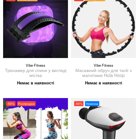
Vibe Fitness
Vibe Fitness
Тренажер для спини у вигляді
Масажний обруч для талії з
містка
магнітами Hula Hoop
Немає в наявності
Немає в наявності
-50%
Розпродаж
-50%
Новинка