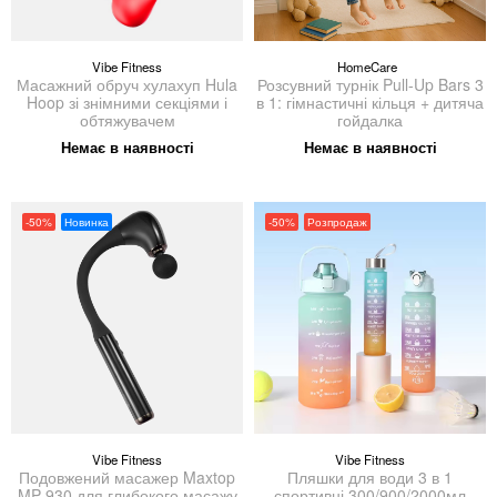
Vibe Fitness
HomeCare
Масажний обруч хулахуп Hula
Розсувний турнік Pull-Up Bars 3
Hoop зі знімними секціями і
в 1: гімнастичні кільця + дитяча
обтяжувачем
гойдалка
Немає в наявності
Немає в наявності
-50%
Новинка
-50%
Розпродаж
Vibe Fitness
Vibe Fitness
Подовжений масажер Maxtop
Пляшки для води 3 в 1
MP 930 для глибокого масажу
спортивні 300/900/2000мл