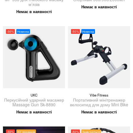
м’язів
Немає в наявності
Немає в наявності
-50%
Новинка
-50%
Новинка
UKC
Vibe Fitness
Перкусійний ударний масажер
Портативний мінітренажер
Massage Gun Sk-8890
велосипед для дому Mini Bike
Немає в наявності
Немає в наявності
-50%
Хіт продажів
-50%
Закінчується