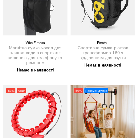
Vibe Fitness
Fixate
Магнітна сумка-чохол для
Спортивна сумка-рюкзак
пляшки води в спортзал з
трансформер T60 з
кишенею для телефону та
відділенням для взуття
ременем
Немає в наявності
Немає в наявності
-50%
Акція
-50%
Рекомендуємо