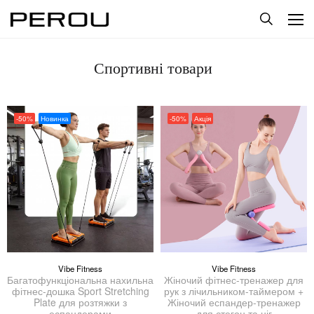
Спортивні товари
-50%
Новинка
-50%
Акція
Vibe Fitness
Vibe Fitness
Багатофункціональна нахильна
Жіночий фітнес-тренажер для
фітнес-дошка Sport Stretching
рук з лічильником-таймером +
Plate для розтяжки з
Жіночий еспандер-тренажер
еспандерами
для стегон та ніг