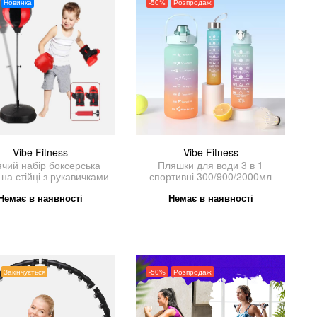
Новинка
-50%
Розпродаж
Vibe Fitness
Vibe Fitness
ячий набір боксерська
Пляшки для води 3 в 1
на стійці з рукавичками
спортивні 300/900/2000мл
Немає в наявності
Немає в наявності
Закінчується
-50%
Розпродаж