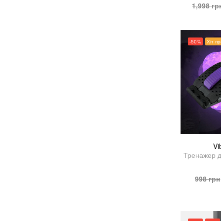
1,998
гр
-50%
Хіт п
Vi
Тренажер д
998
грн