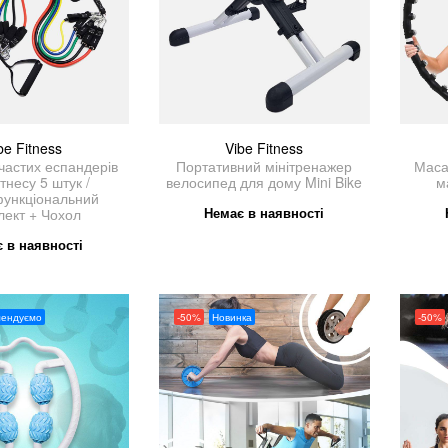
be Fitness
Vibe Fitness
частих еспандерів
Портативний мінітренажер
Маса
тнесу 5 штук /
велосипед для дому Mini Bike
м
функціональний
Немає в наявності
лект + Чохол
 в наявності
мендуємо
-50%
Новинка
-50%