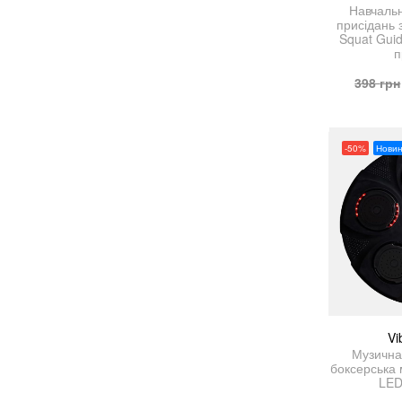
Навчальн
присідань 
Squat Gui
п
398
грн
-50%
Новин
Vi
Музична
боксерська
LED