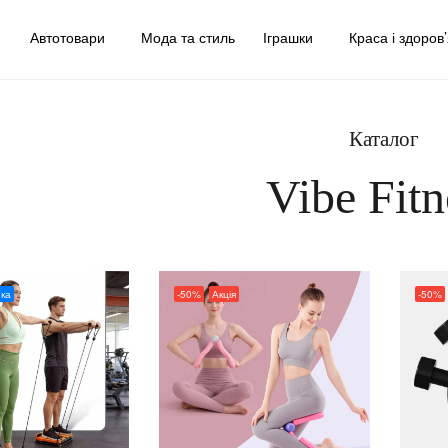
у
Автотовари
Мода та стиль
Іграшки
Краса і здоров
Каталог
Vibe Fitn
ка
-50%
Акція
-50%