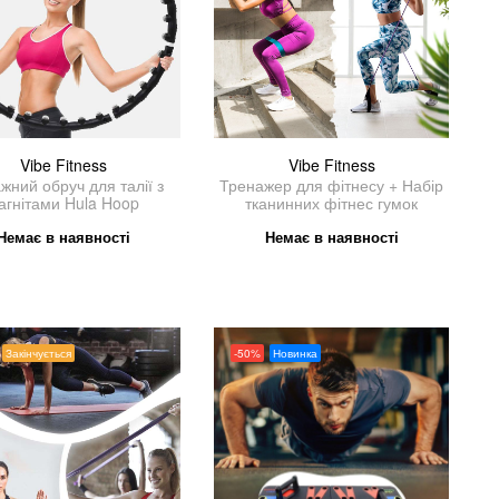
Vibe Fitness
Vibe Fitness
жний обруч для талії з
Тренажер для фітнесу + Набір
агнітами Hula Hoop
тканинних фітнес гумок
Немає в наявності
Немає в наявності
Закінчується
-50%
Новинка