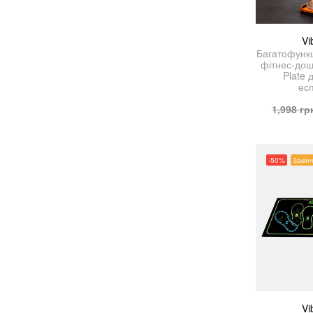
Vi
Багатофунк
фітнес-дошк
Plate 
ес
1,998
гр
-50%
Закін
Vi