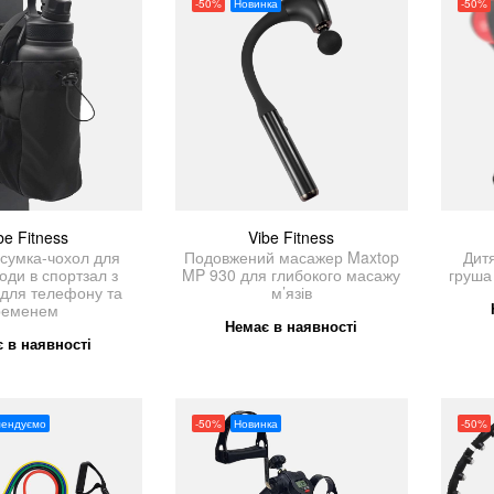
-50%
Новинка
-50%
be Fitness
Vibe Fitness
 сумка-чохол для
Подовжений масажер Maxtop
Дит
оди в спортзал з
MP 930 для глибокого масажу
груша 
для телефону та
м’язів
ременем
Немає в наявності
 в наявності
мендуємо
-50%
Новинка
-50%