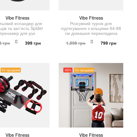
Vibe Fitness
Vibe Fitness
тьовий еспандер для
Розсувний турнік для
ців та зап’ясть Spider
підтягування з кільцями 64-88
тренажер для рук
см домашня перекладина
Оригінальна
Поточна
Оригінальна
Поточна
8
грн
399
грн
1,598
грн
799
грн
ціна:
ціна:
ціна:
ціна:
798 грн.
399 грн.
1,598 грн.
799 грн.
Хіт продажів
-50%
Хіт продажів
Vibe Fitness
Vibe Fitness