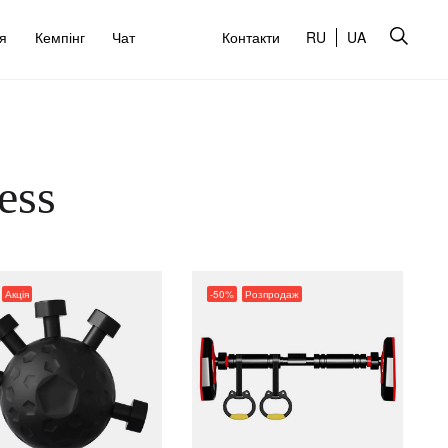
’я
Кемпінг
Чат
Контакти
RU
UA
ess
Акція
-50%
Розпродаж