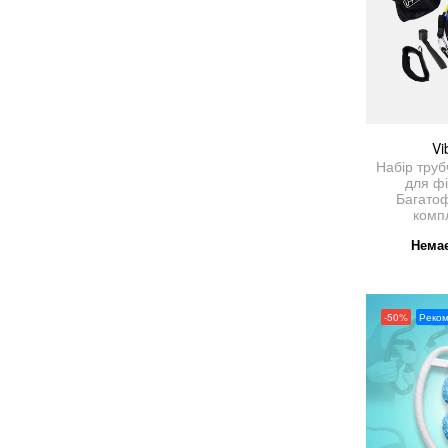
Vi
Набір труб
для фі
Багато
комп
Немає
-50%
Реко