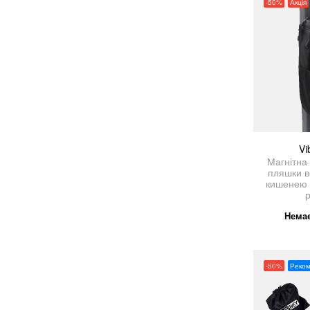
-50%
Акція
Vi
Магнітна
пляшки в
кишенею 
Немає
-50%
Реко