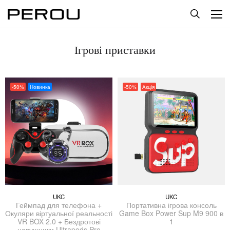
Ігрові приставки
-50%
Новинка
-50%
Акція
UKC
UKC
Геймпад для телефона +
Портативна ігрова консоль
Окуляри віртуальної реальності
Game Box Power Sup M9 900 в
VR BOX 2.0 + Бездротові
1
навушники Ultrapods Pro