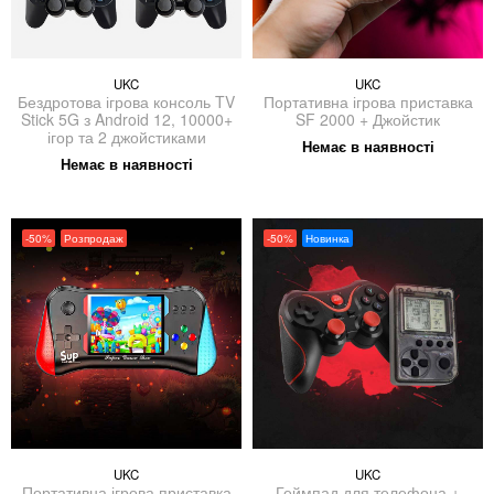
UKC
UKC
Бездротова ігрова консоль TV
Портативна ігрова приставка
Stick 5G з Android 12, 10000+
SF 2000‌ + Джойстик
ігор та 2 джойстиками
Немає в наявності
Немає в наявності
-50%
Розпродаж
-50%
Новинка
UKC
UKC
Портативна ігрова приставка
Геймпад для телефона +