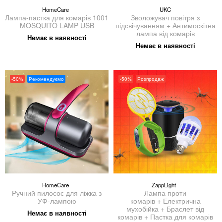
HomeCare
UKC
Лампа-пастка для комарів 1001
Зволожувач повітря з
MOSQUITO LAMP USB
підсвічуванням + Антимоскітна
лампа від комарів
Немає в наявності
Немає в наявності
-50%
Рекомендуємо
-50%
Розпродаж
HomeCare
ZappLight
Ручний пилосос для ліжка з
Лампа проти
УФ-лампою
комарів + Електрична
мухобійка + Браслет від
Немає в наявності
комарів + Пастка для комарів