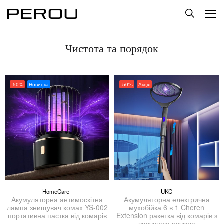
Чистота та порядок
-50%
Новинка
-50%
Акція
HomeCare
UKC
Акумуляторна антимоскітна
Акумуляторна електрична
лампа знищувач комах YS-002
мухобійка 6 в 1 Cheren
портативна пастка від комарів
Extension ракетка від комарів з
висувною ручкою