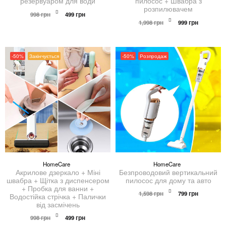
резервуаром для води
пилосос + Швабра з
розпилювачем
Оригінальна
Поточна
998
грн
499
грн
ціна:
ціна:
Оригінальна
Поточна
1,998
грн
999
грн
998 грн.
499 грн.
ціна:
ціна:
1,998 грн.
999 грн.
-50%
Закінчується
-50%
Розпродаж
HomeCare
HomeCare
Акрилове дзеркало + Міні
Безпроводовий вертикальний
швабра + Щітка з диспенсером
пилосос для дому та авто
+ Пробка для ванни +
Оригінальна
Поточна
1,598
грн
799
грн
Водостійка стрічка + Палички
ціна:
ціна:
від засмічень
1,598 грн.
799 грн.
Оригінальна
Поточна
998
грн
499
грн
ціна:
ціна: