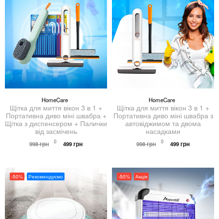
HomeCare
HomeCare
Щітка для миття вікон 3 в 1 +
Щітка для миття вікон 3 в 1 +
Портативна диво міні швабра +
Портативна диво міні швабра з
Щітка з диспенсером + Палички
автовіджимом та двома
від засмічень
насадками
Оригінальна
Поточна
Оригінальна
Поточна
998
грн
499
грн
998
грн
499
грн
ціна:
ціна:
ціна:
ціна:
998 грн.
499 грн.
998 грн.
499 грн.
-50%
Рекомендуємо
-50%
Акція