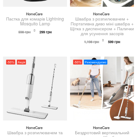
HomeCare
HomeCare
Пастка для комарів Lightning
Швабра з розпилювачем +
Mosquito Lamp
Портативна диво міні швабра +
Щітка з диспенсером + Палички
Оригінальна
Поточна
598
грн
299
грн
для усунення засорів
ціна:
ціна:
598 грн.
299 грн.
Оригінальна
Поточна
1,198
грн
599
грн
ціна:
ціна:
1,198 грн.
599 грн.
-50%
Акція
-50%
Рекомендуємо
HomeCare
HomeCare
Швабра з розпилювачем та
Бездротовий вертикальний