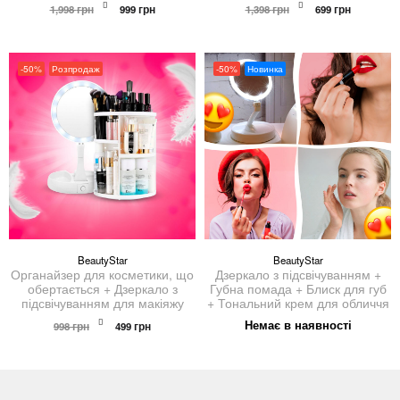
Оригінальна
Поточна
Оригінальна
Поточна
1,998
грн
999
грн
1,398
грн
699
грн
ціна:
ціна:
ціна:
ціна:
1,998 грн.
999 грн.
1,398 грн.
699 грн.
-50%
Розпродаж
-50%
Новинка
BeautyStar
BeautyStar
Органайзер для косметики, що
Дзеркало з підсвічуванням +
обертається + Дзеркало з
Губна помада + Блиск для губ
підсвічуванням для макіяжу
+ Тональний крем для обличчя
Оригінальна
Поточна
Немає в наявності
998
грн
499
грн
ціна:
ціна:
998 грн.
499 грн.