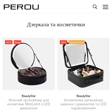
Дзеркала та косметички
-50%
Акція
-50%
Закінчується
BeautyStar
BeautyStar
Жіночий органайзер для
Косметичка-органайзер
косметики NiceLand з LED
шкіряна з дзеркалом та LED
дзеркалом
підсвічуванням