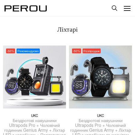
Ліхтарі
-50%
Рекомендуємо
-50%
Розпродаж
UKC
UKC
Бездротові навушники
Бездротові навушники
Ultrapods Pro + Чоловічий
Ultrapods Pro + Чоловічий
годинник Genius Army + Ліхтар
годинник Genius Army + Ліхтар
LED з карабіном + Портативная
LED з карабіном та магнітом