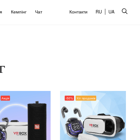
’я
Кемпінг
Чат
Контакти
RU
UA
г
Акція
-50%
Хіт продажів