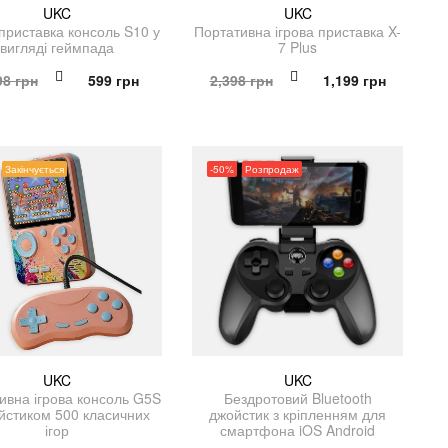
UKC
UKC
 приставка консоль S10 у
Портативна ігрова приставка X-
вигляді геймпада
7 Plus
Оригінальна
Поточна
Оригінальна
Поточна
98
грн
599
грн
2,398
грн
1,199
грн
ціна:
ціна:
ціна:
ціна:
1,198 грн.
599 грн.
2,398 грн.
1,199 грн
Закінчується
-50%
Розпродаж
UKC
UKC
ивна ігрова консоль G5S
Бездротовий Bluetooth
йстиком 500 класичних
джойстик з кріпленням для
ігор
смартфона iOS Android