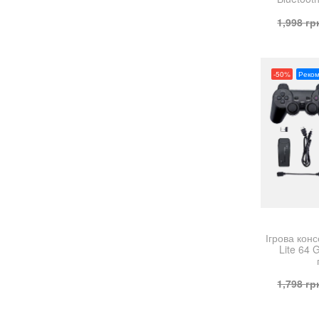
1,998
гр
-50%
Реко
Ігрова кон
Lite 64 
1,798
гр