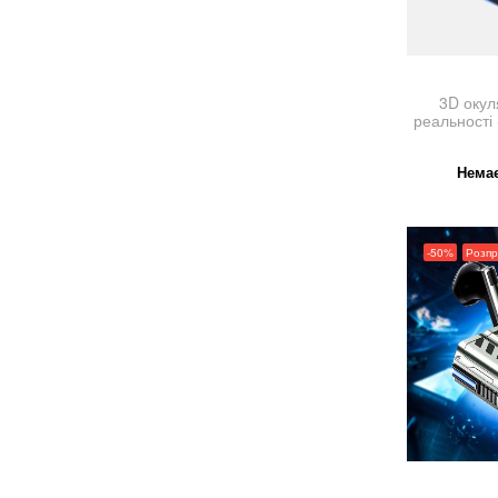
3D окул
реальност
Немає
-50%
Розп