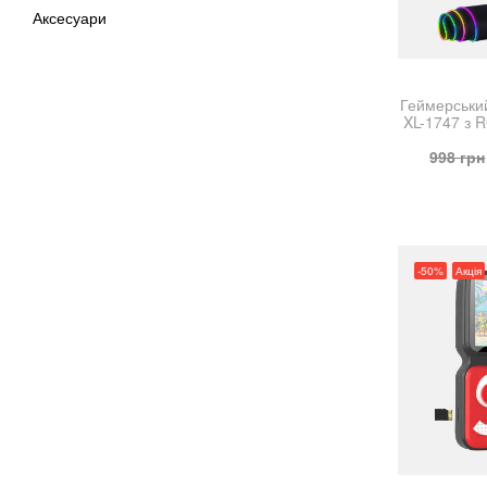
Аксесуари
Геймерськи
XL-1747 з 
998
грн
-50%
Акція