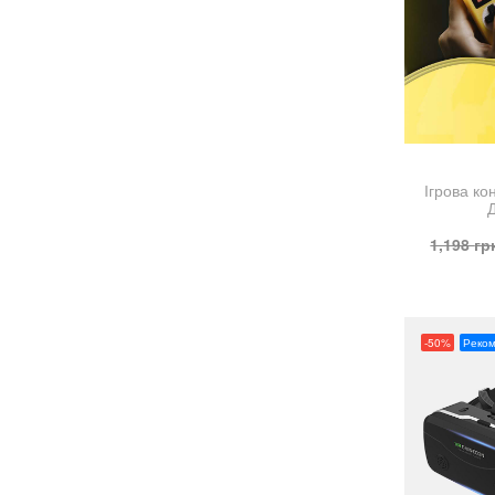
Ігрова к
1,198
гр
-50%
Реко