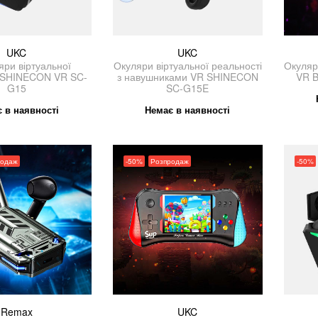
UKC
UKC
яри віртуальної
Окуляри віртуальної реальності
Окуляр
і SHINECON VR SC-
з навушниками VR SHINECON
VR B
G15
SC-G15E
 в наявності
Немає в наявності
родаж
-50%
Розпродаж
-50%
Remax
UKC