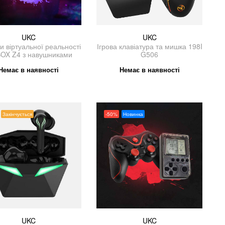
UKC
UKC
и віртуальної реальності
Ігрова клавіатура та мишка 198I
OX Z4 з навушниками
G506
Немає в наявності
Немає в наявності
Закінчується
-50%
Новинка
UKC
UKC