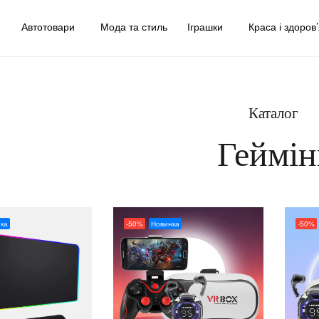
у
Автотовари
Мода та стиль
Іграшки
Краса і здоров
Каталог
Геймін
ка
-50%
Новинка
-50%