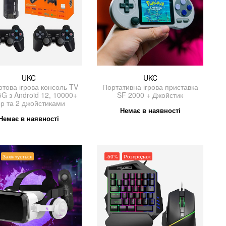
UKC
UKC
отова ігрова консоль TV
Портативна ігрова приставка
 5G з Android 12, 10000+
SF 2000‌ + Джойстик
ор та 2 джойстиками
Немає в наявності
Немає в наявності
Закінчується
-50%
Розпродаж