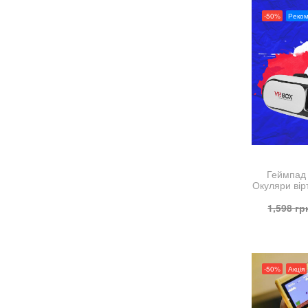
-50%
Реко
Геймпад
Окуляри вір
1,598
гр
-50%
Акція