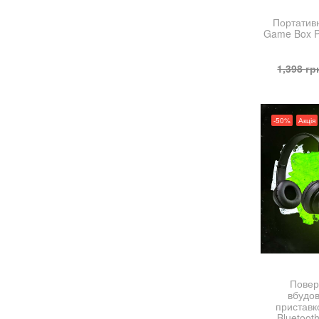
Портативн
Game Box P
1,398
гр
-50%
Акція
Повер
вбудо
приставк
Bluetoot