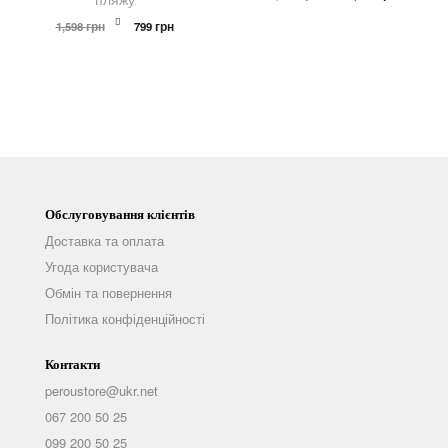
ціна:
ціна:
Оригінальна
Поточна
2,398 грн.
1,199 грн.
1,598
грн
799
грн
ціна:
ціна:
1,598 грн.
799 грн.
Обслуговування клієнтів
Доставка та оплата
Угода користувача
Обмін та повернення
Політика конфіденційності
Контакти
peroustore@ukr.net
067 200 50 25
099 200 50 25