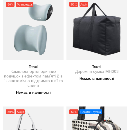
-50%
Розпродаж
-50%
Акція
Travel
Travel
Комплект ортопедичних
Дорожня сумка MH003
подушок з ефектом пам’яті 2 в
Немає в наявності
1: анатомічна підтримка шиї та
спини
Немає в наявності
-50%
Акція
-50%
Рекомендуємо