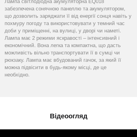
Лампа світлодіодна акумуляторна EQ018
забезпечена сонячною панеллю та акумулятором,
що дозволить заряджати її від енергії сонця навіть у
похмуру погоду та використовувати у темний час
доби у приміщенні, на вулиці, у дворі чи наметі.
Лампа має 2 режими яскравості – інтенсивний і
економічний. Вона легка та компактна, що дасть
можливість вільно транспортувати її в сумці чи
рюкзаку. Лампа має вбудований гачок, за який її
можна підвісити в будь-якому місці, де це
необхідно.
Відеоогляд