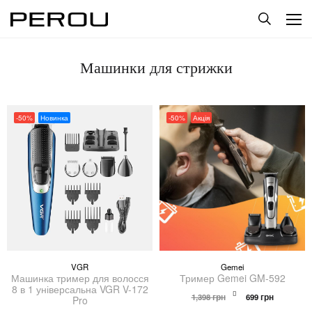
Машинки для стрижки
-50%
Новинка
-50%
Акція
VGR
Gemei
Машинка тример для волосся
Тример Gemei GM-592
8 в 1 універсальна VGR V-172
Оригінальна
Поточна
1,398
грн
699
грн
Pro
ціна:
ціна: