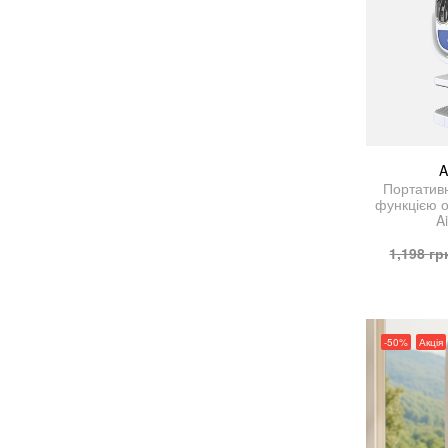
A
Портативн
функцією о
A
1,198
гр
-50%
Акція