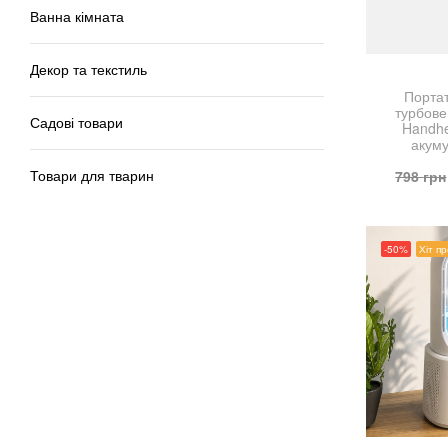
Ванна кімната
Декор та текстиль
Портат
турбове
Садові товари
Handhe
акуму
798
грн
Товари для тварин
-50%
Хіт п