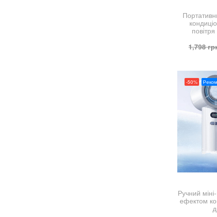
Портативни
кондиці
повітря
1,798
гр
-50%
Реко
Ручний міні
ефектом ко
д