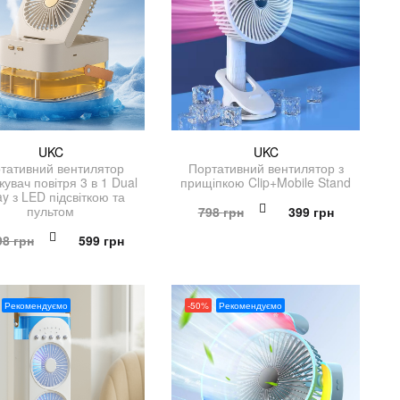
UKC
UKC
тативний вентилятор
Портативний вентилятор з
увач повітря 3 в 1 Dual
прищіпкою Clip+Mobile Stand
ay з LED підсвіткою та
Оригінальна
Поточна
пультом
798
грн
399
грн
ціна:
ціна:
Оригінальна
Поточна
98
грн
599
грн
798 грн.
399 грн.
ціна:
ціна:
1,198 грн.
599 грн.
Рекомендуємо
-50%
Рекомендуємо