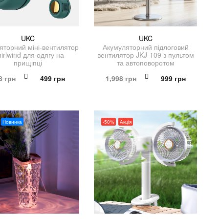
UKC
UKC
яторний міні-вентилятор
Акумуляторний підлоговий
irlwind для одягу на
вентилятор JKJ-109 з пультом
прищіпці
та автоповоротом
Оригінальна
Поточна
Оригінальна
Поточна
8
грн
499
грн
1,998
грн
999
грн
ціна:
ціна:
ціна:
ціна:
998 грн.
499 грн.
1,998 грн.
999 грн.
Новинка
-50%
Акція