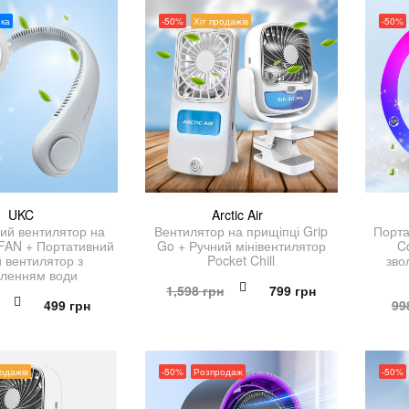
ка
-50%
Хіт продажів
-50%
UKC
Arctic Air
ий вентилятор на
Вентилятор на прищіпці Grip
Порта
AN + Портативний
Go + Ручний мінівентилятор
C
̆ вентилятор з
Pocket Chill
зво
иленням води
Оригінальна
Поточна
1,598
грн
799
грн
Оригінальна
Поточна
499
грн
99
ціна:
ціна:
ціна:
ціна:
1,598 грн.
799 грн.
998 грн.
499 грн.
родажів
-50%
Розпродаж
-50%