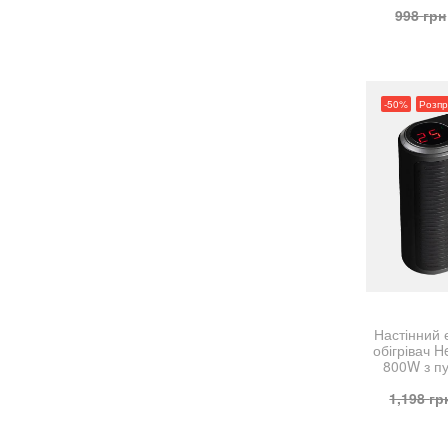
998
грн
-50%
Розп
Настінний
обігрівач H
800W з п
1,198
гр