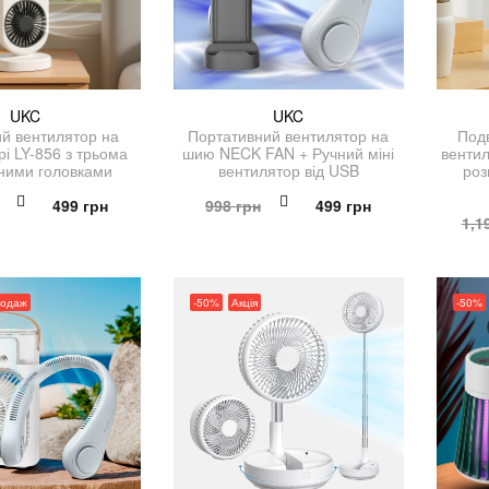
UKC
UKC
ий вентилятор на
Портативний вентилятор на
Под
і LY-856 з трьома
шию NECK FAN + Ручний міні
вентил
ними головками
вентилятор від USB
роз
Оригінальна
Поточна
Оригінальна
Поточна
499
грн
998
грн
499
грн
1,1
ціна:
ціна:
ціна:
ціна:
998 грн.
499 грн.
998 грн.
499 грн.
родаж
-50%
Акція
-50%