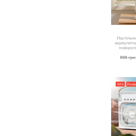
Настільн
акумулятор
поворот
998
грн
-50%
Розп