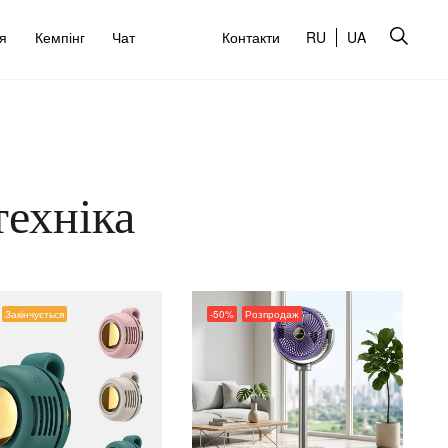
’я
Кемпінг
Чат
Контакти
RU
UA
техніка
Закінчується
-50%
Розпродаж