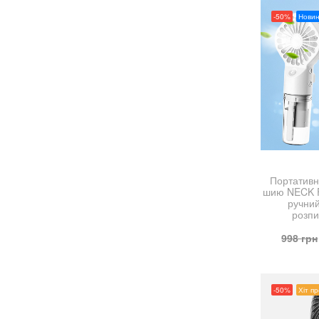
-50%
Новин
Портативн
шию NECK F
ручнии
розп
998
грн
-50%
Хіт п