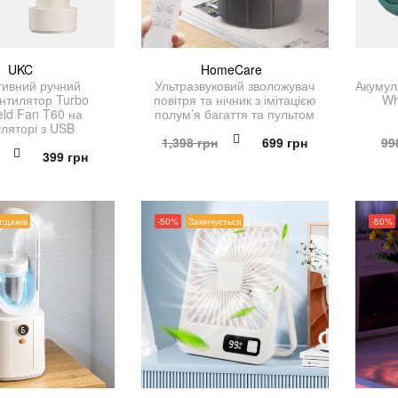
UKC
HomeCare
ивний ручний
Ультразвуковий зволожувач
Акумул
нтилятор Turbo
повітря та нічник з імітацією
Wh
ld Fan T60 на
полум’я багаття та пультом
ляторі з USB
Оригінальна
Поточна
1,398
грн
699
грн
99
Оригінальна
Поточна
399
грн
ціна:
ціна:
ціна:
ціна:
1,398 грн.
699 грн.
798 грн.
399 грн.
родажів
-50%
Закінчується
-50%