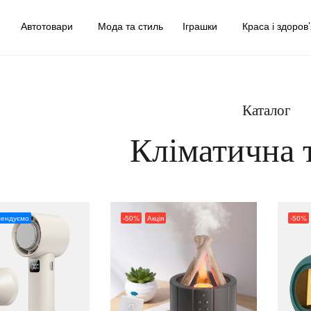
у
Автотовари
Мода та стиль
Іграшки
Краса і здоров
Каталог
Кліматична 
мендуємо
-50%
Акція
-50%