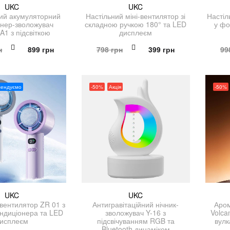
UKC
UKC
й акумуляторний
Настільний міні-вентилятор зі
Настіл
онер-зволожувач
складною ручкою 180° та LED
у фо
 A1 з підсвіткою
дисплеєм
Оригінальна
Поточна
Оригінальна
Поточна
н
899
грн
798
грн
399
грн
99
ціна:
ціна:
ціна:
ціна:
1,798 грн.
899 грн.
798 грн.
399 грн.
мендуємо
-50%
Акція
-50%
UKC
UKC
-вентилятор ZR 01 з
Антигравітаційний нічник-
Аром
ндиціонера та LED
зволожувач Y-16 з
Volca
исплеєм
підсвічуванням RGB та
вулк
Bluetooth динаміком