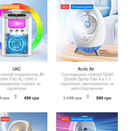
Закінчується
-50%
Рекомендуємо
UKC
Arctic Air
тивний кондиціонер Air
Охолоджувач повітря Quiet
ooler Fan XL-1346 із
Double Spray Fan 4 в 1 з
ложувачем повітря та
підсвіткою, зволоженням та
підсвіткою
автообертанням
Оригінальна
Поточна
Оригінальна
Поточна
8
грн
499
грн
1,198
грн
599
грн
ціна:
ціна:
ціна:
ціна:
998 грн.
499 грн.
1,198 грн.
599 грн.
Акція
-50%
Рекомендуємо