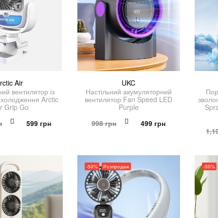
rctic Air
UKC
ий вентилятор із
Настільний акумуляторний
Пор
холодження Arctic
вентилятор Fan Speed ​​LED
зволож
ir Grip Go
Purple
Spr
Оригінальна
Поточна
Оригінальна
Поточна
н
599
грн
998
грн
499
грн
1,1
ціна:
ціна:
ціна:
ціна:
1,198 грн.
599 грн.
998 грн.
499 грн.
-50%
Розпродаж
-50%