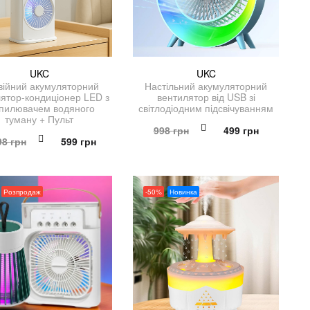
UKC
UKC
війний акумуляторний
Настільний акумуляторний
ятор-кондиціонер LED з
вентилятор від USB зі
пилювачем водяного
світлодіодним підсвічуванням
туману + Пульт
Оригінальна
Поточна
998
грн
499
грн
Оригінальна
Поточна
98
грн
599
грн
ціна:
ціна:
ціна:
ціна:
998 грн.
499 грн.
1,198 грн.
599 грн.
Розпродаж
-50%
Новинка