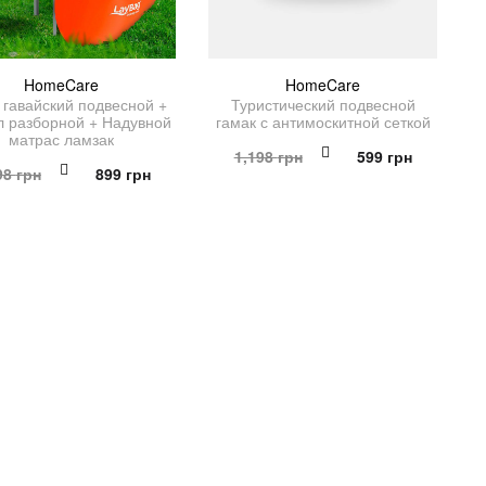
HomeCare
HomeCare
гавайский подвесной +
Туристический подвесной
л разборной + Надувной
гамак с антимоскитной сеткой
матрас ламзак
Первоначальная
Текущая
1,198
грн
599
грн
Первоначальная
Текущая
98
грн
899
грн
цена
цена:
цена
цена:
составляла
599 грн.
составляла
899 грн.
1,198 грн.
1,798 грн.