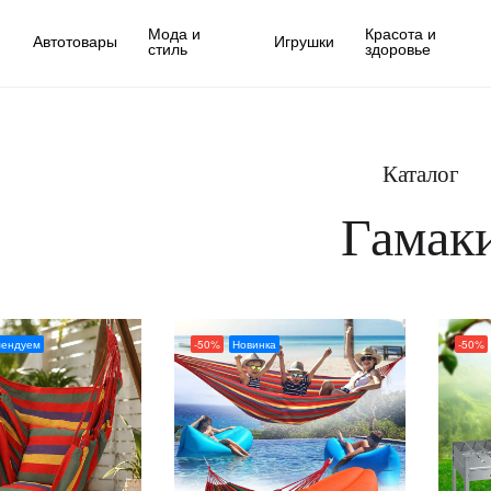
Мода и
Красота и
Автотовары
Игрушки
стиль
здоровье
Каталог
Гамак
мендуем
-50%
Новинка
-50%