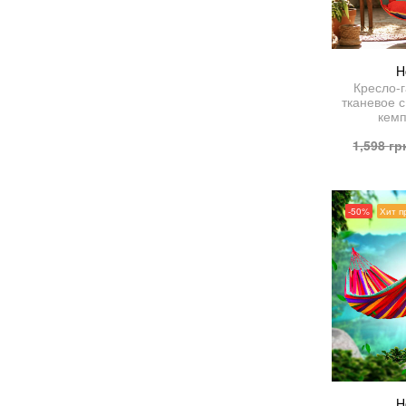
H
Кресло-
тканевое 
кемп
1,598
гр
-50%
Хит п
H