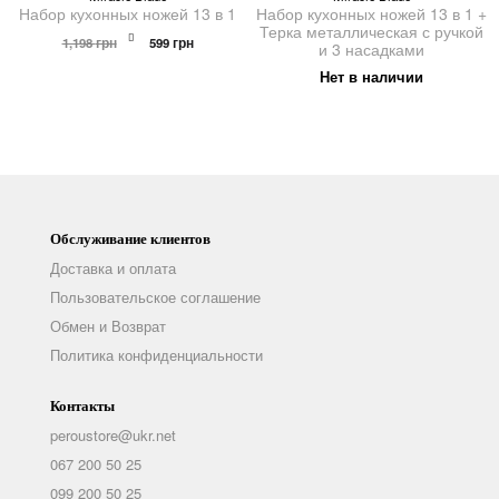
Набор кухонных ножей 13 в 1
Набор кухонных ножей 13 в 1 +
Терка металлическая с ручкой
Первоначальная
Текущая
1,198
грн
599
грн
и 3 насадками
цена
цена:
составляла
599 грн.
Нет в наличии
1,198 грн.
Обслуживание клиентов
Доставка и оплата
Пользовательское соглашение
Обмен и Возврат
Политика конфиденциальности
Контакты
peroustore@ukr.net
067 200 50 25
099 200 50 25