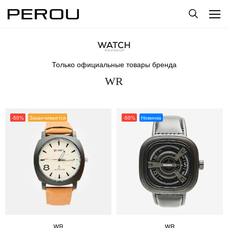
Только официальные товары бренда
WR
-50%
Заканчивается
-50%
Новинка
WR
WR