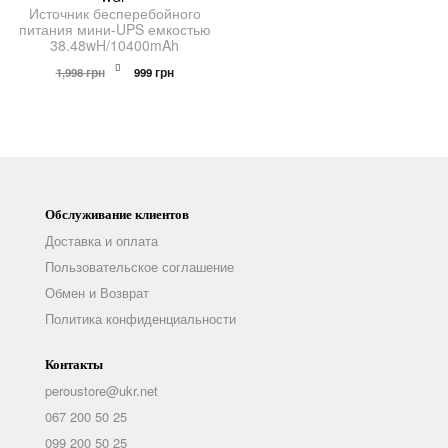
Источник бесперебойного
питания мини-UPS емкостью
38.48wH/10400mAh
Первоначальная
Текущая
1,998
грн
999
грн
цена
цена:
составляла
999 грн.
1,998 грн.
Обслуживание клиентов
Доставка и оплата
Пользовательское соглашение
Обмен и Возврат
Политика конфиденциальности
Контакты
peroustore@ukr.net
067 200 50 25
099 200 50 25