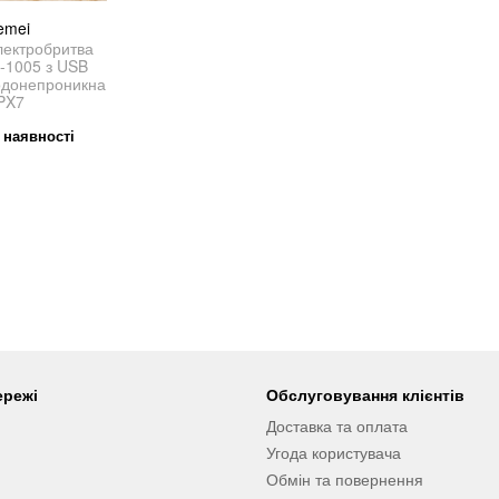
emei
лектробритва
-1005 з USB
одонепроникна
PX7
 наявності
ережі
Обслуговування клієнтів
Доставка та оплата
Угода користувача
Обмін та повернення