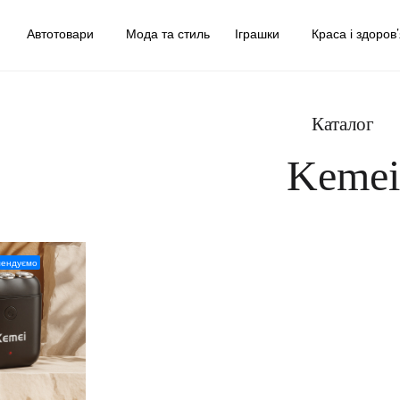
у
Автотовари
Мода та стиль
Іграшки
Краса і здоров
Каталог
Kemei
мендуємо