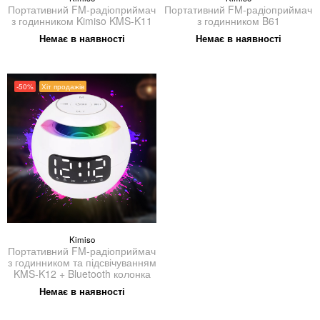
Портативний FM-радіоприймач
Портативний FM-радіоприймач
з годинником Kimiso KMS-K11
з годинником B61
Немає в наявності
Немає в наявності
-50%
Хіт продажів
Kimiso
Портативний FM-радіоприймач
з годинником та підсвічуванням
KMS-K12 + Bluetooth колонка
Немає в наявності