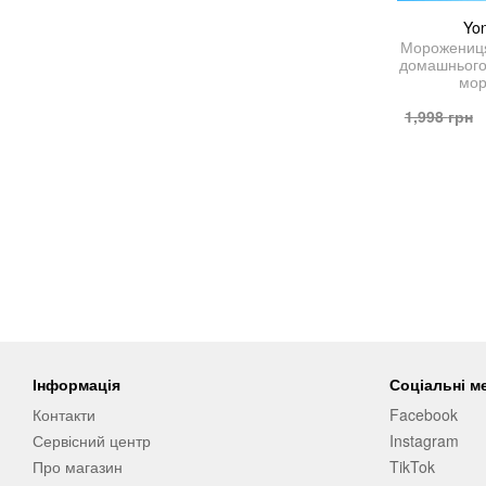
Yo
Морожениця
домашнього
мор
1,998
грн
Інформація
Соціальні м
Контакти
Facebook
Сервісний центр
Instagram
Про магазин
TikTok