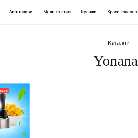
у
Автотовари
Мода та стиль
Іграшки
Краса і здоров
Каталог
Yonana
родаж