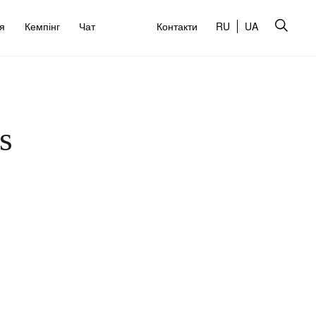
’я
Кемпінг
Чат
Контакти
RU
UA
s