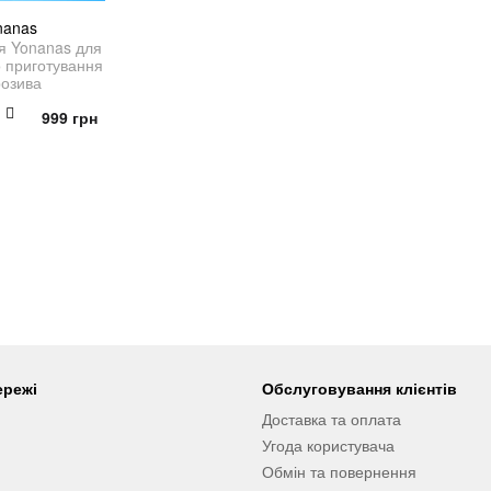
nanas
 Yonanas для
 приготування
озива
Оригінальна
Поточна
999
грн
ціна:
ціна:
1,998 грн.
999 грн.
ережі
Обслуговування клієнтів
Доставка та оплата
Угода користувача
Обмін та повернення