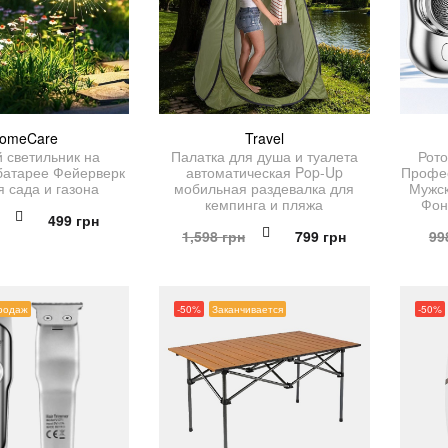
omeCare
Travel
 светильник на
Палатка для душа и туалета
Рото
батарее Фейерверк
автоматическая Pop-Up
Профе
я сада и газона
мобильная раздевалка для
Мужск
кемпинга и пляжа
Фон
Первоначальная
Текущая
499
грн
Первоначальная
Текущая
1,598
грн
799
грн
99
цена
цена:
цена
цена:
составляла
499 грн.
составляла
799 грн.
998 грн.
1,598 грн.
родаж
-50%
Заканчивается
-50%