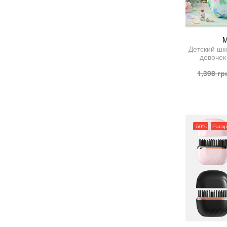
M
Детский шк
девочек
1,398
гр
-50%
Расп