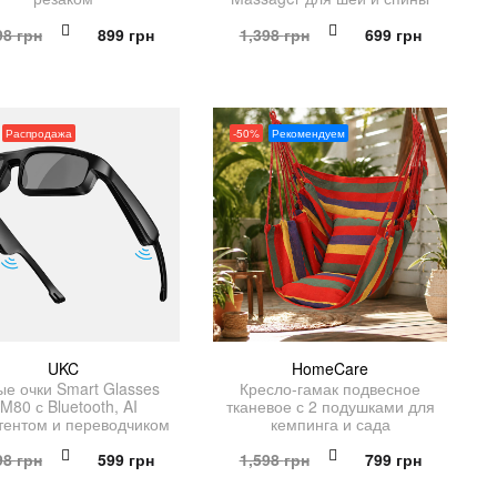
Первоначальная
Текущая
Первоначальная
Текущая
98
грн
899
грн
1,398
грн
699
грн
цена
цена:
цена
цена:
составляла
899 грн.
составляла
699 грн.
1,798 грн.
1,398 грн.
Распродажа
-50%
Рекомендуем
UKC
HomeCare
е очки Smart Glasses
Кресло-гамак подвесное
M80 с Bluetooth, AI
тканевое с 2 подушками для
тентом и переводчиком
кемпинга и сада
Первоначальная
Текущая
Первоначальная
Текущая
98
грн
599
грн
1,598
грн
799
грн
цена
цена:
цена
цена: