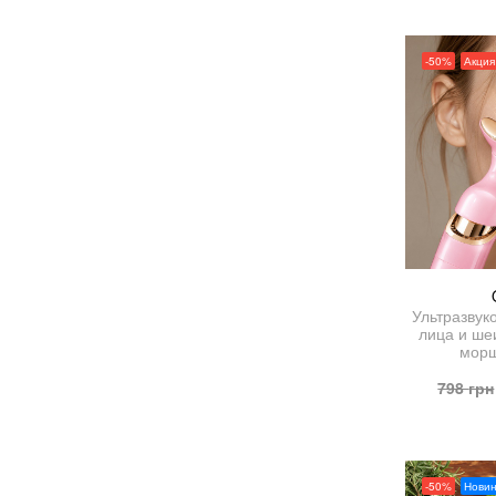
-50%
Акция
Ультразвук
лица и шеи
морщ
798
грн
-50%
Новин