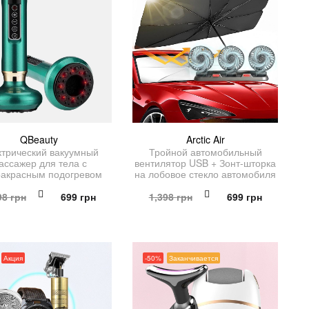
QBeauty
Arctic Air
ктрический вакуумный
Тройной автомобильный
ассажер для тела с
вентилятор USB + Зонт-шторка
акрасным подогревом
на лобовое стекло автомобиля
Первоначальная
Текущая
Первоначальная
Текущая
98
грн
699
грн
1,398
грн
699
грн
цена
цена:
цена
цена:
составляла
699 грн.
составляла
699 грн.
1,398 грн.
1,398 грн.
Акция
-50%
Заканчивается