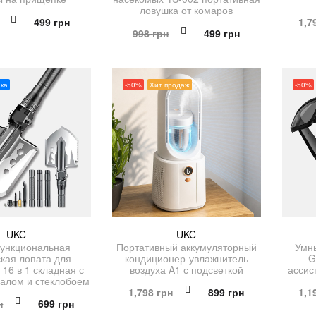
ловушка от комаров
Первоначальная
Текущая
499
грн
1,7
Первоначальная
Текущая
998
грн
499
грн
цена
цена:
цена
цена:
составляла
499 грн.
составляла
499 грн.
998 грн.
998 грн.
ка
-50%
Хит продаж
-50%
UKC
UKC
ункциональная
Портативный аккумуляторный
Умны
ская лопата для
кондиционер-увлажнитель
G
16 в 1 складная с
воздуха A1 с подсветкой
ассис
салом и стеклобоем
Первоначальная
Текущая
1,798
грн
899
грн
1,1
Первоначальная
Текущая
н
699
грн
цена
цена:
цена
цена: