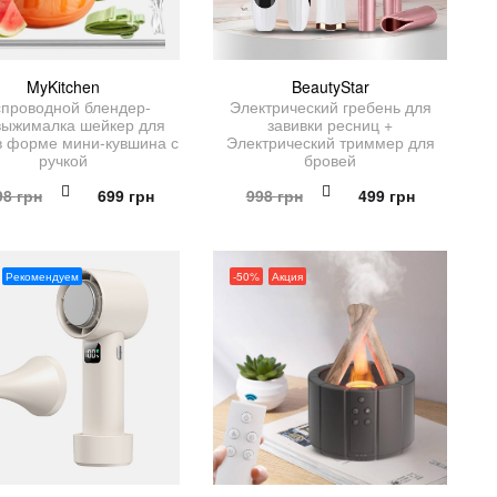
MyKitchen
BeautyStar
спроводной блендер-
Электрический гребень для
выжималка шейкер для
завивки ресниц +
в форме мини-кувшина с
Электрический триммер для
ручкой
бровей
Первоначальная
Текущая
Первоначальная
Текущая
98
грн
699
грн
998
грн
499
грн
цена
цена:
цена
цена:
составляла
699 грн.
составляла
499 грн.
1,398 грн.
998 грн.
Рекомендуем
-50%
Акция