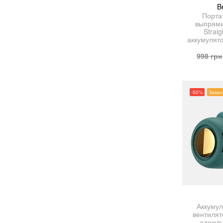
B
Порта
выпрями
Strai
аккумулят
998
грн
-50%
Закан
Аккуму
вентилят
одежды