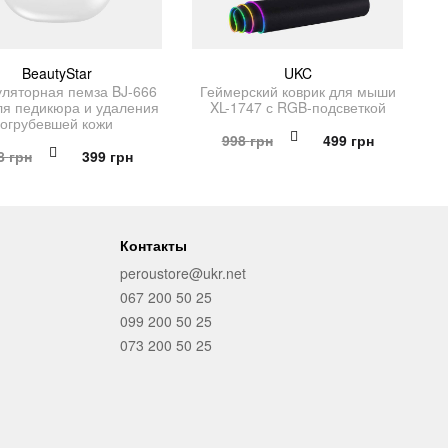
BeautyStar
UKC
уляторная пемза BJ-666
Геймерский коврик для мыши
ля педикюра и удаления
XL-1747 с RGB-подсветкой
огрубевшей кожи
Первоначальная
Текущая
998
грн
499
грн
Первоначальная
Текущая
8
грн
399
грн
цена
цена:
цена
цена:
составляла
499 грн.
составляла
399 грн.
998 грн.
798 грн.
Контакты
peroustore@ukr.net
067 200 50 25
099 200 50 25
073 200 50 25