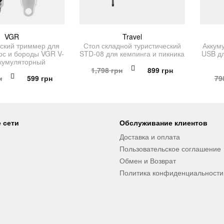
VGR
Travel
ский триммер для
Стол складной туристический
Аккум
ос и бороды VGR V-
STD-08 для кемпинга и пикника
USB д
ккумуляторный
Первоначальная
Текущая
1,798
грн
899
грн
Первоначальная
Текущая
н
599
грн
79
цена
цена:
цена
цена:
составляла
899 грн.
составляла
599 грн.
1,798 грн.
1,198 грн.
 сети
Обслуживание клиентов
Доставка и оплата
Пользовательское соглашение
Обмен и Возврат
Политика конфиденциальности