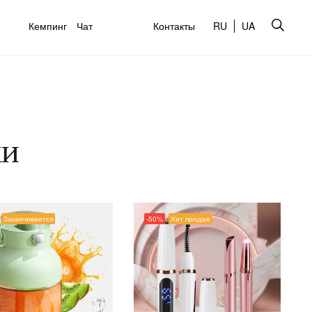
Кемпинг
Чат
Контакты
RU
UA
ки
Заканчивается
-50%
Хит продаж