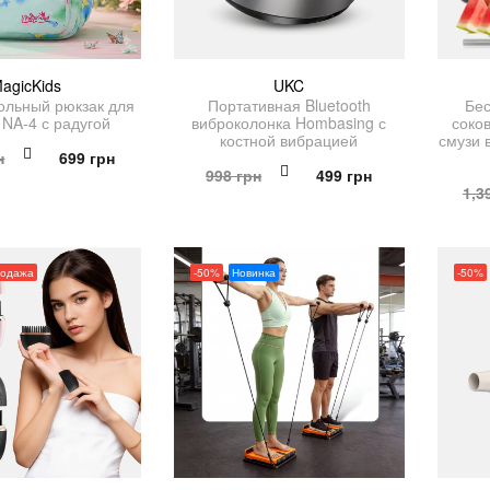
agicKids
UKC
ольный рюкзак для
Портативная Bluetooth
Бе
 NA-4 с радугой
виброколонка Hombasing с
соко
костной вибрацией
смузи 
Первоначальная
Текущая
н
699
грн
Первоначальная
Текущая
998
грн
499
грн
цена
цена:
1,3
цена
цена:
составляла
699 грн.
составляла
499 грн.
1,398 грн.
998 грн.
родажа
-50%
Новинка
-50%