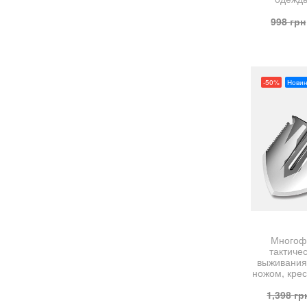
998
грн
-50%
Новин
Многоф
тактиче
выживания 
ножом, кре
1,398
гр