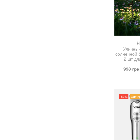
H
Уличный
солнечной 
2 шт дл
998
грн
-50%
Хит п