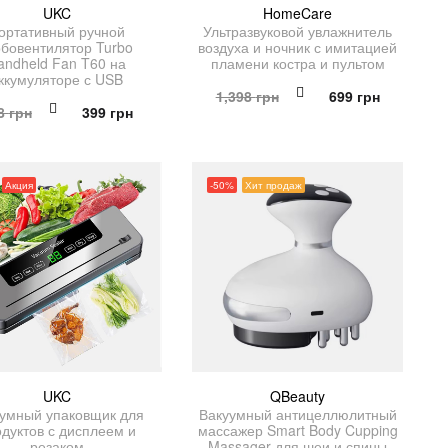
UKC
HomeCare
ортативный ручной
Ультразвуковой увлажнитель
рбовентилятор Turbo
воздуха и ночник с имитацией
andheld Fan T60 на
пламени костра и пультом
ккумуляторе с USB
Первоначальная
Текущая
1,398
грн
699
грн
Первоначальная
Текущая
8
грн
399
грн
цена
цена:
цена
цена:
составляла
699 грн.
составляла
399 грн.
1,398 грн.
798 грн.
Акция
-50%
Хит продаж
UKC
QBeauty
умный упаковщик для
Вакуумный антицеллюлитный
дуктов с дисплеем и
массажер Smart Body Cupping
резаком
Massager для шеи и спины