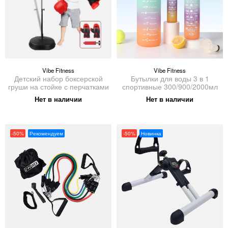
Vibe Fitness
Vibe Fitness
Детский набор боксерской
Бутылки для воды 3 в 1
груши на стойке с перчатками
спортивные 300/900/2000мл
Нет в наличии
Нет в наличии
-50%
Рекомендуем
-50%
Новинка