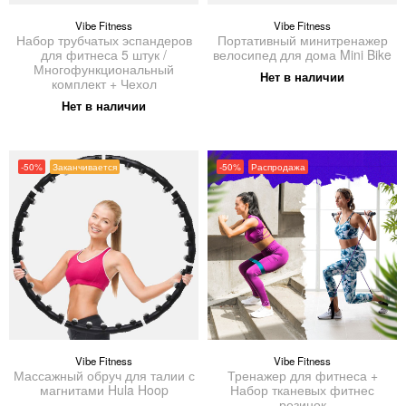
Vibe Fitness
Vibe Fitness
Набор трубчатых эспандеров
Портативный минитренажер
для фитнеса 5 штук /
велосипед для дома Mini Bike
Многофункциональный
Нет в наличии
комплект + Чехол
Нет в наличии
-50%
Заканчивается
-50%
Распродажа
Vibe Fitness
Vibe Fitness
Массажный обруч для талии с
Тренажер для фитнеса +
магнитами Hula Hoop
Набор тканевых фитнес
резинок