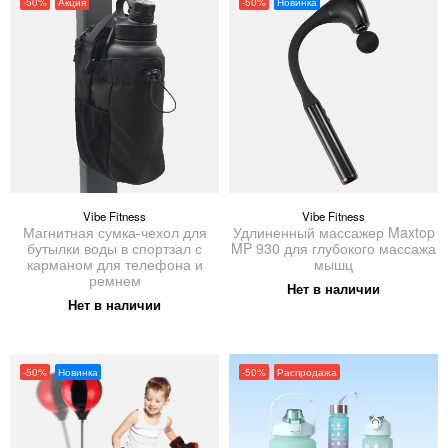
-50%
Акция
-50%
Новинка
Vibe Fitness
Vibe Fitness
Магнитная сумка-чехол для
Удлиненный массажер Maxtop
бутылки воды в спортзал с
MP 930 для глубокого массажа
карманом для телефона и
мышц
ремнем
Нет в наличии
Нет в наличии
-50%
Новинка
-50%
Распродажа