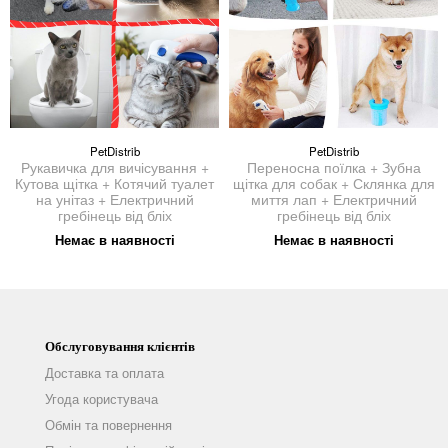
PetDistrib
PetDistrib
Рукавичка для вичісування +
Переносна поїлка + Зубна
Кутова щітка + Котячий туалет
щітка для собак + Склянка для
на унітаз + Електричний
миття лап + Електричний
гребінець від бліх
гребінець від бліх
Немає в наявності
Немає в наявності
Обслуговування клієнтів
Доставка та оплата
Угода користувача
Обмін та повернення