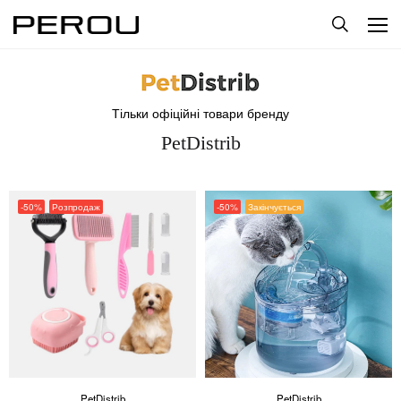
Тільки офіційні товари бренду
PetDistrib
-50%
Розпродаж
-50%
Закінчується
PetDistrib
PetDistrib